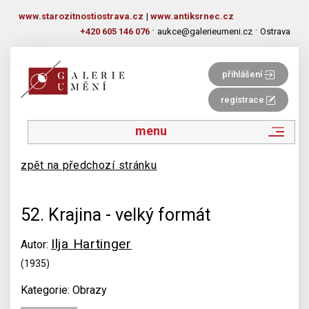
www.starozitnostiostrava.cz
|
www.antiksrnec.cz
·
·
+420 605 146 076
aukce@galerieumeni.cz
Ostrava
přihlášení
registrace
menu
zpět na předchozí stránku
52. Krajina - velký formát
Ilja Hartinger
Autor:
(1935)
Kategorie: Obrazy