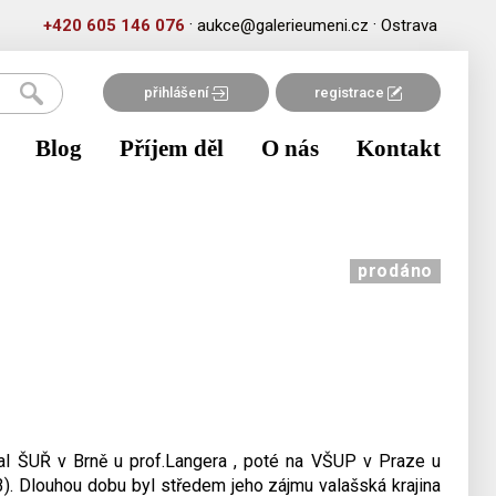
·
·
+420 605 146 076
aukce@galerieumeni.cz
Ostrava
přihlášení
registrace
Blog
Příjem děl
O nás
Kontakt
prodáno
l ŠUŘ v Brně u prof.Langera , poté na VŠUP v Praze u
3). Dlouhou dobu byl středem jeho zájmu valašská krajina