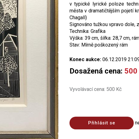
v typické lyrické poloze techn
města v dramatičtějším pojetí kr
Chagall)
Signováno tužkou vpravo dole, 
Technika: Grafika
Výška: 39 cm, šířka: 28,7 cm, rá
Stav: Mírně poškozený rám
Konec aukce:
06.12.2019 21:0
Dosažená cena:
500
Vyvolávací cena: 500 Kč
n
Přihlásit se