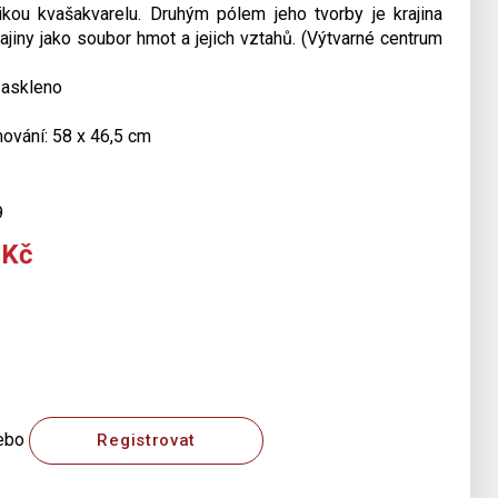
ikou kvašakvarelu. Druhým pólem jeho tvorby je krajina
ajiny jako soubor hmot a jejich vztahů. (Výtvarné centrum
zaskleno
mování: 58 x 46,5 cm
9
 Kč
ebo
Registrovat