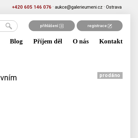
·
·
+420 605 146 076
aukce@galerieumeni.cz
Ostrava
přihlášení
registrace
Blog
Příjem děl
O nás
Kontakt
prodáno
avním