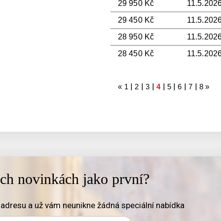
29 950 Kč
11.5.2026
29 450 Kč
11.5.2026
28 950 Kč
11.5.2026
28 450 Kč
11.5.2026
|
|
|
|
|
|
|
«
1
2
3
4
5
6
7
8
»
ich novinkách jako první?
adresu a už vám neunikne žádná speciální nabídka