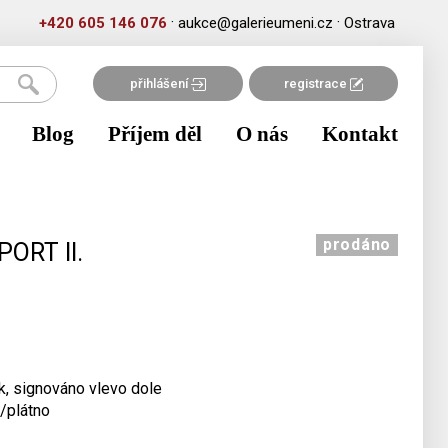
·
·
+420 605 146 076
aukce@galerieumeni.cz
Ostrava
přihlášení
registrace
Blog
Příjem děl
O nás
Kontakt
prodáno
PORT II.
ak, signováno vlevo dole
/plátno