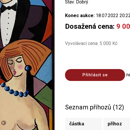
Stav: Dobrý
Konec aukce:
18.07.2022 20:2
Dosažená cena:
9 0
Vyvolávací cena: 5 000 Kč
n
Přihlásit se
Seznam příhozů (12)
částka
příhoz