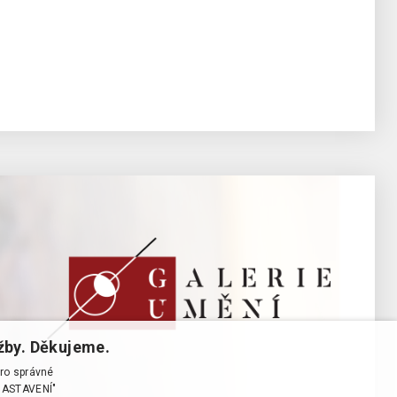
žby. Děkujeme.
pro správné
T NASTAVENÍ"