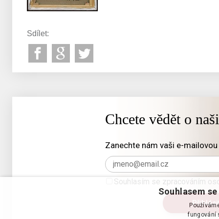
Sdílet:
Chcete vědět o naš
Zanechte nám vaši e-mailovou 
Souhlasím se zpracováním oso
Souhlasem se 
Používáme 
fungování s