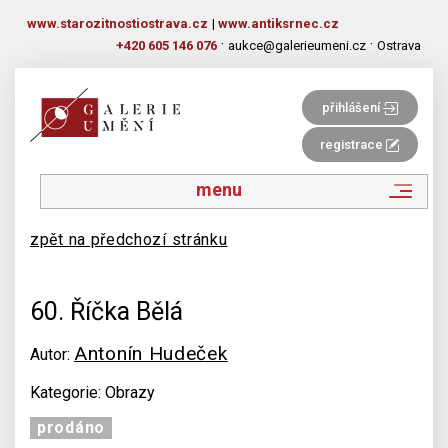
www.starozitnostiostrava.cz
|
www.antiksrnec.cz
·
·
+420 605 146 076
aukce@galerieumeni.cz
Ostrava
přihlášení
registrace
menu
zpět na předchozí stránku
60. Říčka Bělá
Antonín Hudeček
Autor:
Kategorie: Obrazy
prodáno