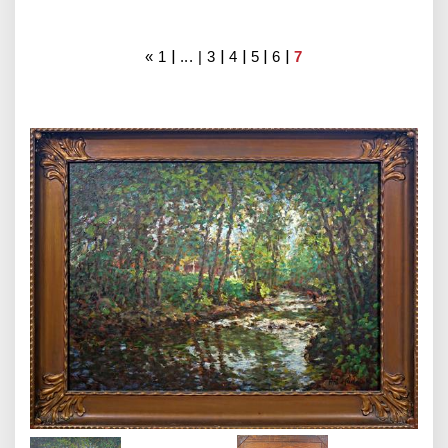
|
|
|
|
|
«
1
... |
3
4
5
6
7