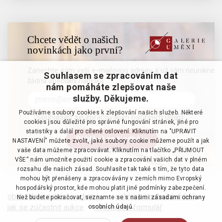
Chcete vědět o našich
novinkách jako první?
Zanechte nám vaši e-mailovou adresu a už vám neunikne
Souhlasem se zpracováním dat
žádná speciální nabídka
nám pomáháte zlepšovat naše
služby. Děkujeme.
Používáme soubory cookies k zlepšování našich služeb. Některé
Souhlasím se zpracováním osobních údajů
cookies jsou důležité pro správné fungování stránek, jiné pro
statistiky a další pro cílené oslovení. Kliknutím na "UPRAVIT
NASTAVENÍ" můžete zvolit, jaké soubory cookie můžeme použít a jak
vaše data můžeme zpracovávat. Kliknutím na tlačítko „PŘIJMOUT
VŠE“ nám umožníte použití cookie a zpracování vašich dat v plném
rozsahu dle našich zásad. Souhlasíte tak také s tím, že tyto data
mohou být přenášeny a zpracovávány v zemích mimo Evropský
hospodářský prostor, kde mohou platit jiné podmínky zabezpečení.
obchodní a aukční podmínky
·
ochrana osobních údajů
·
Než budete pokračovat, seznamte se s našimi
zásadami ochrany
jak se zúčastnit aukce
·
reklamační formulář
osobních údajů.