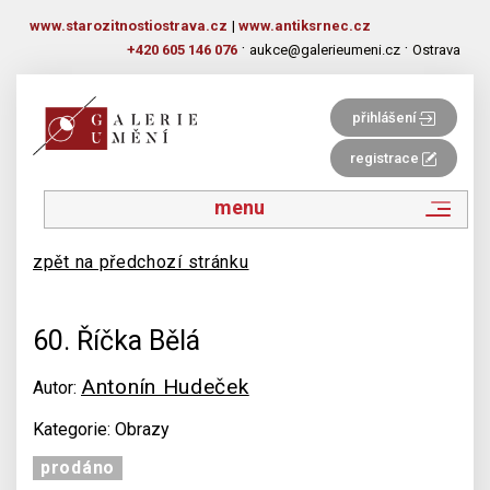
www.starozitnostiostrava.cz
|
www.antiksrnec.cz
·
·
+420 605 146 076
aukce@galerieumeni.cz
Ostrava
přihlášení
registrace
menu
zpět na předchozí stránku
60. Říčka Bělá
Antonín Hudeček
Autor:
Kategorie: Obrazy
prodáno