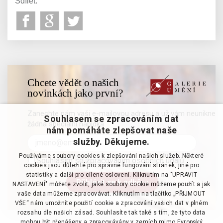
Sdílet:
Chcete vědět o našich
novinkách jako první?
Zanechte nám vaši e-mailovou adresu a už vám neunikne
Souhlasem se zpracováním dat
žádná speciální nabídka
nám pomáháte zlepšovat naše
služby. Děkujeme.
Používáme soubory cookies k zlepšování našich služeb. Některé
Souhlasím se zpracováním osobních údajů
cookies jsou důležité pro správné fungování stránek, jiné pro
statistiky a další pro cílené oslovení. Kliknutím na "UPRAVIT
NASTAVENÍ" můžete zvolit, jaké soubory cookie můžeme použít a jak
vaše data můžeme zpracovávat. Kliknutím na tlačítko „PŘIJMOUT
VŠE“ nám umožníte použití cookie a zpracování vašich dat v plném
rozsahu dle našich zásad. Souhlasíte tak také s tím, že tyto data
mohou být přenášeny a zpracovávány v zemích mimo Evropský