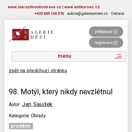
www.starozitnostiostrava.cz
|
www.antiksrnec.cz
·
·
+420 605 146 076
aukce@galerieumeni.cz
Ostrava
přihlášení
registrace
menu
zpět na předchozí stránku
98. Motýl, který nikdy nevzlétnul
Jan Saudek
Autor:
Kategorie: Obrazy
prodáno