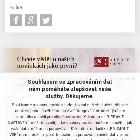
Sdílet:
Chcete vědět o našich
novinkách jako první?
Zanechte nám vaši e-mailovou adresu a už vám neunikne
Souhlasem se zpracováním dat
žádná speciální nabídka
nám pomáháte zlepšovat naše
služby. Děkujeme.
Používáme soubory cookies k zlepšování našich služeb. Některé
Souhlasím se zpracováním osobních údajů
cookies jsou důležité pro správné fungování stránek, jiné pro
statistiky a další pro cílené oslovení. Kliknutím na "UPRAVIT
NASTAVENÍ" můžete zvolit, jaké soubory cookie můžeme použít a jak
vaše data můžeme zpracovávat. Kliknutím na tlačítko „PŘIJMOUT
VŠE“ nám umožníte použití cookie a zpracování vašich dat v plném