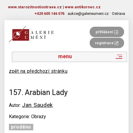
www.starozitnostiostrava.cz
|
www.antiksrnec.cz
·
·
+420 605 146 076
aukce@galerieumeni.cz
Ostrava
přihlášení
registrace
menu
zpět na předchozí stránku
157. Arabian Lady
Jan Saudek
Autor:
Kategorie: Obrazy
prodáno