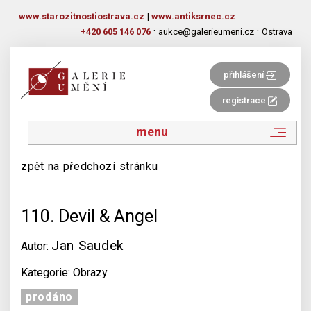
www.starozitnostiostrava.cz
|
www.antiksrnec.cz
·
·
+420 605 146 076
aukce@galerieumeni.cz
Ostrava
přihlášení
registrace
menu
zpět na předchozí stránku
110. Devil & Angel
Jan Saudek
Autor:
Kategorie: Obrazy
prodáno