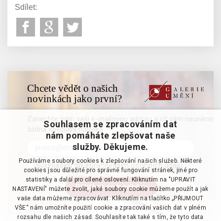
Sdílet:
Chcete vědět o našich
novinkách jako první?
Zanechte nám vaši e-mailovou adresu a už vám neunikne
Souhlasem se zpracováním dat
žádná speciální nabídka
nám pomáháte zlepšovat naše
služby. Děkujeme.
Používáme soubory cookies k zlepšování našich služeb. Některé
Souhlasím se zpracováním osobních údajů
cookies jsou důležité pro správné fungování stránek, jiné pro
statistiky a další pro cílené oslovení. Kliknutím na "UPRAVIT
NASTAVENÍ" můžete zvolit, jaké soubory cookie můžeme použít a jak
vaše data můžeme zpracovávat. Kliknutím na tlačítko „PŘIJMOUT
VŠE“ nám umožníte použití cookie a zpracování vašich dat v plném
rozsahu dle našich zásad. Souhlasíte tak také s tím, že tyto data