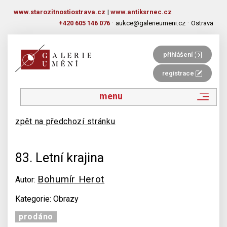
www.starozitnostiostrava.cz
|
www.antiksrnec.cz
·
·
+420 605 146 076
aukce@galerieumeni.cz
Ostrava
přihlášení
registrace
menu
zpět na předchozí stránku
83. Letní krajina
Bohumír Herot
Autor:
Kategorie: Obrazy
prodáno