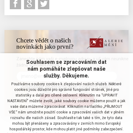
Chcete vědět o našich
novinkách jako první?
Zanechte nám vaši e-mailovou adresu a už vám neunikne
Souhlasem se zpracováním dat
žádná speciální nabídka
nám pomáháte zlepšovat naše
služby. Děkujeme.
Používáme soubory cookies k zlepšování našich služeb. Některé
Souhlasím se zpracováním osobních údajů
cookies jsou důležité pro správné fungování stránek, jiné pro
statistiky a další pro cílené oslovení. Kliknutím na "UPRAVIT
NASTAVENÍ" můžete zvolit, jaké soubory cookie můžeme použít a jak
vaše data můžeme zpracovávat. Kliknutím na tlačítko „PŘIJMOUT
VŠE“ nám umožníte použití cookie a zpracování vašich dat v plném
rozsahu dle našich zásad. Souhlasíte tak také s tím, že tyto data
mohou být přenášeny a zpracovávány v zemích mimo Evropský
hospodářský prostor, kde mohou platit jiné podmínky zabezpečení.