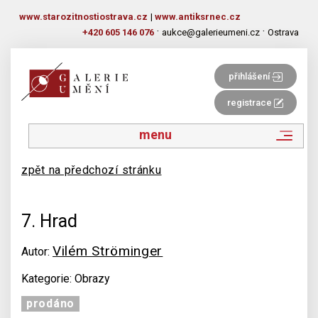
www.starozitnostiostrava.cz
|
www.antiksrnec.cz
·
·
+420 605 146 076
aukce@galerieumeni.cz
Ostrava
přihlášení
registrace
menu
zpět na předchozí stránku
7. Hrad
Vilém Ströminger
Autor:
Kategorie: Obrazy
prodáno