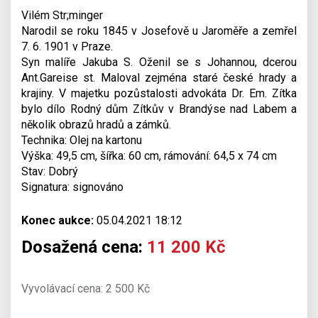
Vilém Str;minger
Narodil se roku 1845 v Josefově u Jaroměře a zemřel
7. 6. 1901 v Praze.
Syn malíře Jakuba S. Oženil se s Johannou, dcerou
Ant.Gareise st. Maloval zejména staré české hrady a
krajiny. V majetku pozůstalosti advokáta Dr. Em. Zítka
bylo dílo Rodný dům Zítkův v Brandýse nad Labem a
několik obrazů hradů a zámků.
Technika: Olej na kartonu
Výška: 49,5 cm, šířka: 60 cm, rámování: 64,5 x 74 cm
Stav: Dobrý
Signatura: signováno
Konec aukce:
05.04.2021 18:12
Dosažená cena:
11 200 Kč
Vyvolávací cena: 2 500 Kč