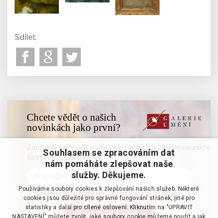
Sdílet:
Chcete vědět o našich
novinkách jako první?
Zanechte nám vaši e-mailovou adresu a už vám neunikne
Souhlasem se zpracováním dat
žádná speciální nabídka
nám pomáháte zlepšovat naše
služby. Děkujeme.
Používáme soubory cookies k zlepšování našich služeb. Některé
Souhlasím se zpracováním osobních údajů
cookies jsou důležité pro správné fungování stránek, jiné pro
statistiky a další pro cílené oslovení. Kliknutím na "UPRAVIT
NASTAVENÍ" můžete zvolit, jaké soubory cookie můžeme použít a jak