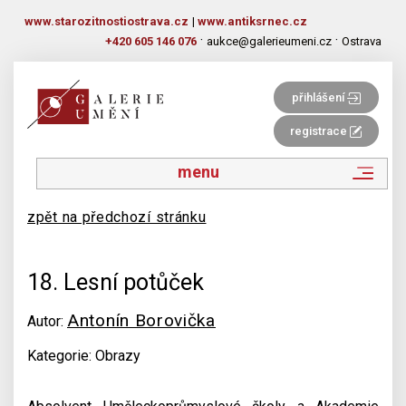
www.starozitnostiostrava.cz
|
www.antiksrnec.cz
·
·
+420 605 146 076
aukce@galerieumeni.cz
Ostrava
přihlášení
registrace
menu
zpět na předchozí stránku
18. Lesní potůček
Antonín Borovička
Autor:
Kategorie: Obrazy