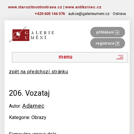
www.starozitnostiostrava.cz
|
www.antiksrnec.cz
·
·
+420 605 146 076
aukce@galerieumeni.cz
Ostrava
přihlášení
registrace
menu
zpět na předchozí stránku
206. Vozataj
Adamec
Autor:
Kategorie: Obrazy