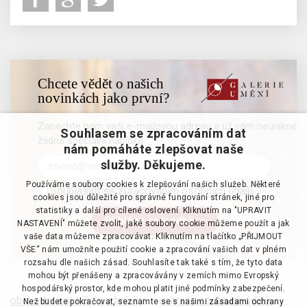
Chcete vědět o našich
novinkách jako první?
Zanechte nám vaši e-mailovou adresu a už vám neunikne
Souhlasem se zpracováním dat
žádná speciální nabídka
nám pomáháte zlepšovat naše
služby. Děkujeme.
Používáme soubory cookies k zlepšování našich služeb. Některé
Souhlasím se zpracováním osobních údajů
cookies jsou důležité pro správné fungování stránek, jiné pro
statistiky a další pro cílené oslovení. Kliknutím na "UPRAVIT
NASTAVENÍ" můžete zvolit, jaké soubory cookie můžeme použít a jak
vaše data můžeme zpracovávat. Kliknutím na tlačítko „PŘIJMOUT
VŠE“ nám umožníte použití cookie a zpracování vašich dat v plném
rozsahu dle našich zásad. Souhlasíte tak také s tím, že tyto data
mohou být přenášeny a zpracovávány v zemích mimo Evropský
hospodářský prostor, kde mohou platit jiné podmínky zabezpečení.
obchodní a aukční podmínky
·
ochrana osobních údajů
·
Než budete pokračovat, seznamte se s našimi
zásadami ochrany