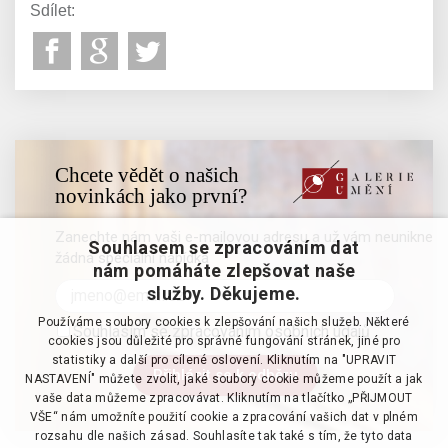
Sdílet:
Chcete vědět o našich
novinkách jako první?
Zanechte nám vaši e-mailovou adresu a už vám neunikne
Souhlasem se zpracováním dat
žádná speciální nabídka
nám pomáháte zlepšovat naše
služby. Děkujeme.
Používáme soubory cookies k zlepšování našich služeb. Některé
Souhlasím se zpracováním osobních údajů
cookies jsou důležité pro správné fungování stránek, jiné pro
statistiky a další pro cílené oslovení. Kliknutím na "UPRAVIT
NASTAVENÍ" můžete zvolit, jaké soubory cookie můžeme použít a jak
vaše data můžeme zpracovávat. Kliknutím na tlačítko „PŘIJMOUT
VŠE“ nám umožníte použití cookie a zpracování vašich dat v plném
rozsahu dle našich zásad. Souhlasíte tak také s tím, že tyto data