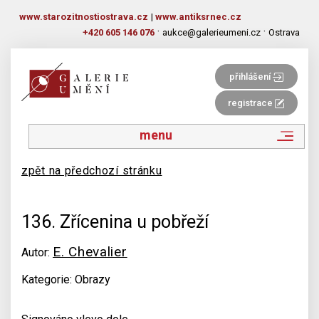
www.starozitnostiostrava.cz
|
www.antiksrnec.cz
·
·
+420 605 146 076
aukce@galerieumeni.cz
Ostrava
přihlášení
registrace
menu
zpět na předchozí stránku
136. Zřícenina u pobřeží
E. Chevalier
Autor:
Kategorie: Obrazy