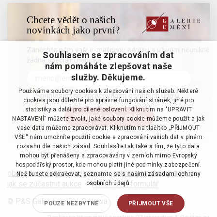
Chcete vědět o našich
novinkách jako první?
Zanechte nám vaši e-mailovou adresu a už vám neunikne
Souhlasem se zpracováním dat
žádná speciální nabídka
nám pomáháte zlepšovat naše
služby. Děkujeme.
Používáme soubory cookies k zlepšování našich služeb. Některé
Souhlasím se zpracováním osobních údajů
cookies jsou důležité pro správné fungování stránek, jiné pro
statistiky a další pro cílené oslovení. Kliknutím na "UPRAVIT
NASTAVENÍ" můžete zvolit, jaké soubory cookie můžeme použít a jak
vaše data můžeme zpracovávat. Kliknutím na tlačítko „PŘIJMOUT
VŠE“ nám umožníte použití cookie a zpracování vašich dat v plném
rozsahu dle našich zásad. Souhlasíte tak také s tím, že tyto data
mohou být přenášeny a zpracovávány v zemích mimo Evropský
hospodářský prostor, kde mohou platit jiné podmínky zabezpečení.
obchodní a aukční podmínky
·
ochrana osobních údajů
·
Než budete pokračovat, seznamte se s našimi
zásadami ochrany
jak se zúčastnit aukce
·
reklamační formulář
osobních údajů.
© P&S Galerie umění, Ostrava
POUZE NEZBYTNÉ
PŘIJMOUT VŠE