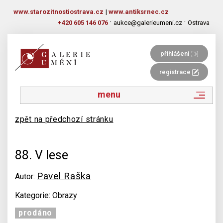
www.starozitnostiostrava.cz
|
www.antiksrnec.cz
·
·
+420 605 146 076
aukce@galerieumeni.cz
Ostrava
přihlášení
registrace
menu
zpět na předchozí stránku
88. V lese
Pavel Raška
Autor:
Kategorie: Obrazy
prodáno