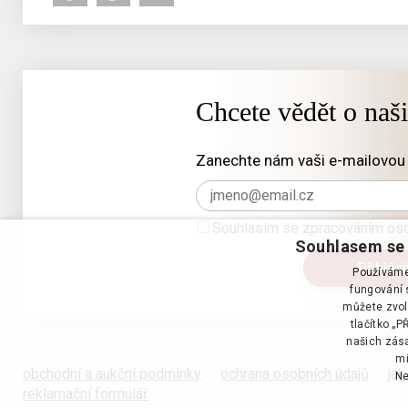
Chcete vědět o naš
Zanechte nám vaši e-mailovou 
Souhlasím se zpracováním oso
Souhlasem se 
Používáme 
fungování s
můžete zvol
tlačítko „
našich zása
mi
obchodní a aukční podmínky
·
ochrana osobních údajů
·
jak
Ne
reklamační formulář