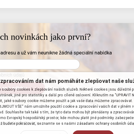
ich novinkách jako první?
adresu a už vám neunikne žádná speciální nabídka
bních údajů
zpracováním dat nám pomáháte zlepšovat naše slu
soubory cookies k zlepšování našich služeb. Některé cookies jsou důležité 
tránek, jiné pro statistiky a další pro cílené oslovení. Kliknutím na "UPRAVI
it, jaké soubory cookie můžeme použít a jak vaše data můžeme zpracovávat. 
PŘIJMOUT VŠE“ nám umožníte použití cookie a zpracování vašich dat v plném 
d. Souhlasíte tak také s tím, že tyto data mohou být přenášeny a zpracováv
mo Evropský hospodářský prostor, kde mohou platit jiné podmínky zabezpeče
 se zúčastnit aukce
·
ž budete pokračovat, seznamte se s našimi
zásadami ochrany osobních úda