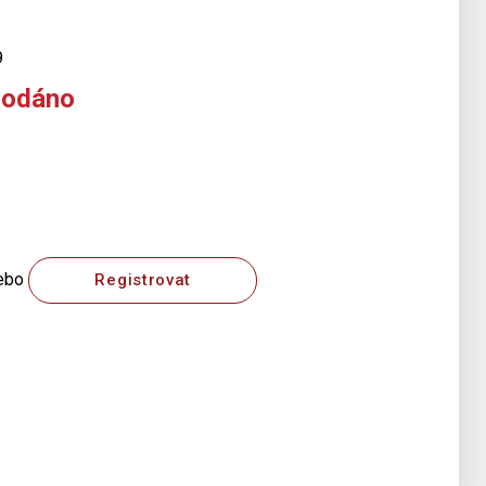
9
rodáno
ebo
Registrovat