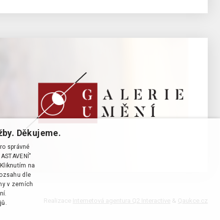
žby. Děkujeme.
pro správné
T NASTAVENÍ"
Kliknutím na
rozsahu dle
ány v zemích
ní.
Realizace
Internetová agentura Q2 Interactive
&
Qaukce.cz
jů.