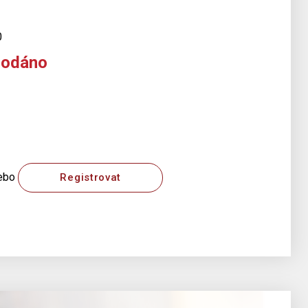
0
rodáno
ebo
Registrovat