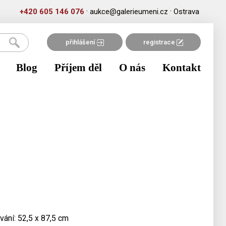
·
·
+420 605 146 076
aukce@galerieumeni.cz
Ostrava
přihlášení
registrace
Blog
Příjem děl
O nás
Kontakt
vání: 52,5 x 87,5 cm