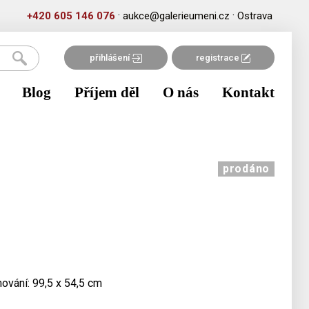
·
·
+420 605 146 076
aukce@galerieumeni.cz
Ostrava
přihlášení
registrace
Blog
Příjem děl
O nás
Kontakt
prodáno
mování: 99,5 x 54,5 cm