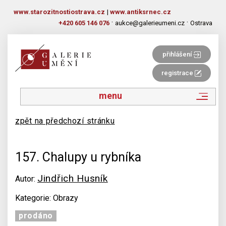
www.starozitnostiostrava.cz
|
www.antiksrnec.cz
·
·
+420 605 146 076
aukce@galerieumeni.cz
Ostrava
přihlášení
registrace
menu
zpět na předchozí stránku
157. Chalupy u rybníka
Jindřich Husník
Autor:
Kategorie: Obrazy
prodáno