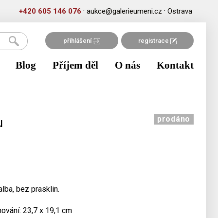
·
·
+420 605 146 076
aukce@galerieumeni.cz
Ostrava
přihlášení
registrace
Blog
Příjem děl
O nás
Kontakt
prodáno
u
lba, bez prasklin.
mování: 23,7 x 19,1 cm