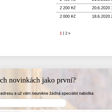
2 200 Kč
20.6.2020 1
2 000 Kč
18.6.2020 
|
1
2
»
ich novinkách jako první?
adresu a už vám neunikne žádná speciální nabídka
bních údajů