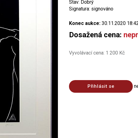
Stav: Dobrý
Signatura: signováno
Konec aukce:
30.11.2020 18:4
Dosažená cena:
nep
Vyvolávací cena: 1 200 Kč
n
Přihlásit se