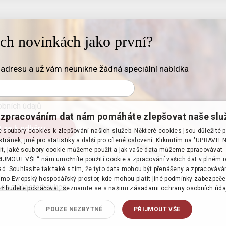
ich novinkách jako první?
adresu a už vám neunikne žádná speciální nabídka
bních údajů
zpracováním dat nám pomáháte zlepšovat naše slu
soubory cookies k zlepšování našich služeb. Některé cookies jsou důležité 
tránek, jiné pro statistiky a další pro cílené oslovení. Kliknutím na "UPRAVI
it, jaké soubory cookie můžeme použít a jak vaše data můžeme zpracovávat. 
PŘIJMOUT VŠE“ nám umožníte použití cookie a zpracování vašich dat v plném 
d. Souhlasíte tak také s tím, že tyto data mohou být přenášeny a zpracováv
mo Evropský hospodářský prostor, kde mohou platit jiné podmínky zabezpeče
 se zúčastnit aukce
·
ž budete pokračovat, seznamte se s našimi
zásadami ochrany osobních úda
POUZE NEZBYTNÉ
PŘIJMOUT VŠE