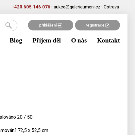
·
·
+420 605 146 076
aukce@galerieumeni.cz
Ostrava
přihlášení
registrace
Blog
Příjem děl
O nás
Kontakt
slováno 20 / 50
rámování: 72,5 x 52,5 cm