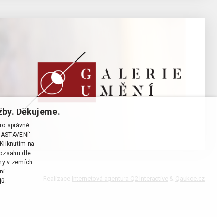
žby. Děkujeme.
pro správné
T NASTAVENÍ"
Kliknutím na
rozsahu dle
ány v zemích
ní.
Realizace
Internetová agentura Q2 Interactive
&
Qaukce.cz
jů.