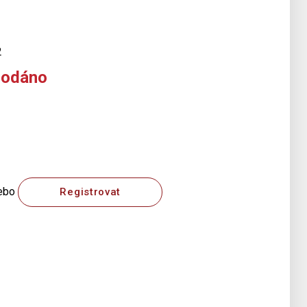
2
rodáno
ebo
Registrovat