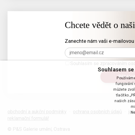
Chcete vědět o naš
Zanechte nám vaši e-mailovou 
Souhlasím se zpracováním oso
Souhlasem se 
Používáme 
fungování s
můžete zvol
tlačítko „
našich zása
mi
obchodní a aukční podmínky
·
ochrana osobních údajů
·
jak
Ne
reklamační formulář
© P&S Galerie umění, Ostrava