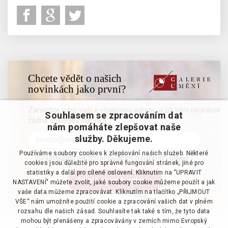
Chcete vědět o našich
novinkách jako první?
Zanechte nám vaši e-mailovou adresu a už vám neunikne
Souhlasem se zpracováním dat
žádná speciální nabídka
nám pomáháte zlepšovat naše
služby. Děkujeme.
Používáme soubory cookies k zlepšování našich služeb. Některé
Souhlasím se zpracováním osobních údajů
cookies jsou důležité pro správné fungování stránek, jiné pro
statistiky a další pro cílené oslovení. Kliknutím na "UPRAVIT
NASTAVENÍ" můžete zvolit, jaké soubory cookie můžeme použít a jak
vaše data můžeme zpracovávat. Kliknutím na tlačítko „PŘIJMOUT
VŠE“ nám umožníte použití cookie a zpracování vašich dat v plném
rozsahu dle našich zásad. Souhlasíte tak také s tím, že tyto data
mohou být přenášeny a zpracovávány v zemích mimo Evropský