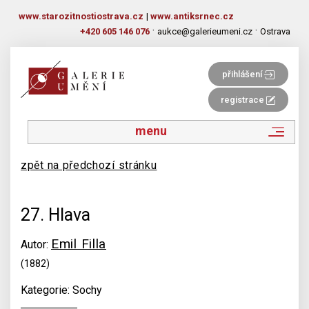
www.starozitnostiostrava.cz
|
www.antiksrnec.cz
·
·
+420 605 146 076
aukce@galerieumeni.cz
Ostrava
přihlášení
registrace
menu
zpět na předchozí stránku
27. Hlava
Emil Filla
Autor:
(1882)
Kategorie: Sochy