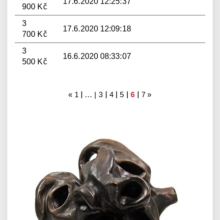
17.6.2020 12:25:37
900 Kč
3
17.6.2020 12:09:18
700 Kč
3
16.6.2020 08:33:07
500 Kč
|
|
|
|
|
«
1
... |
3
4
5
6
7
»