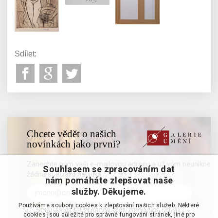
Sdílet:
Chcete vědět o našich
novinkách jako první?
Zanechte nám vaši e-mailovou adresu a už vám neunikne
Souhlasem se zpracováním dat
žádná speciální nabídka
nám pomáháte zlepšovat naše
služby. Děkujeme.
Používáme soubory cookies k zlepšování našich služeb. Některé
Souhlasím se zpracováním osobních údajů
cookies jsou důležité pro správné fungování stránek, jiné pro