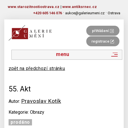
www.starozitnostiostrava.cz
|
www.antiksrnec.cz
·
·
+420 605 146 076
aukce@galerieumeni.cz
Ostrava
přihlášení
registrace
menu
zpět na předchozí stránku
55. Akt
Pravoslav Kotík
Autor:
Kategorie: Obrazy
prodáno