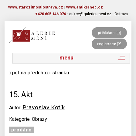
www.starozitnostiostrava.cz
|
www.antiksrnec.cz
·
·
+420 605 146 076
aukce@galerieumeni.cz
Ostrava
přihlášení
registrace
menu
zpět na předchozí stránku
15. Akt
Pravoslav Kotík
Autor:
Kategorie: Obrazy
prodáno