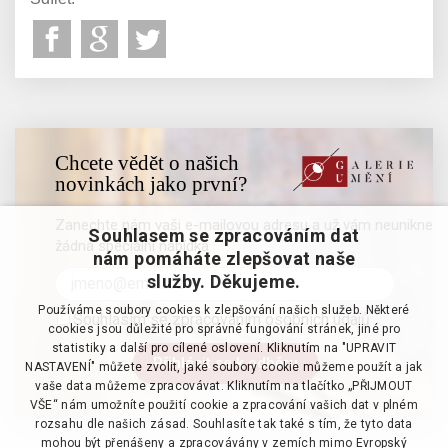
Chcete vědět o našich
novinkách jako první?
Zanechte nám vaši e-mailovou adresu a už vám neunikne
Souhlasem se zpracováním dat
žádná speciální nabídka
nám pomáháte zlepšovat naše
služby. Děkujeme.
Používáme soubory cookies k zlepšování našich služeb. Některé
Souhlasím se zpracováním osobních údajů
cookies jsou důležité pro správné fungování stránek, jiné pro
statistiky a další pro cílené oslovení. Kliknutím na "UPRAVIT
NASTAVENÍ" můžete zvolit, jaké soubory cookie můžeme použít a jak
vaše data můžeme zpracovávat. Kliknutím na tlačítko „PŘIJMOUT
VŠE“ nám umožníte použití cookie a zpracování vašich dat v plném
rozsahu dle našich zásad. Souhlasíte tak také s tím, že tyto data
mohou být přenášeny a zpracovávány v zemích mimo Evropský