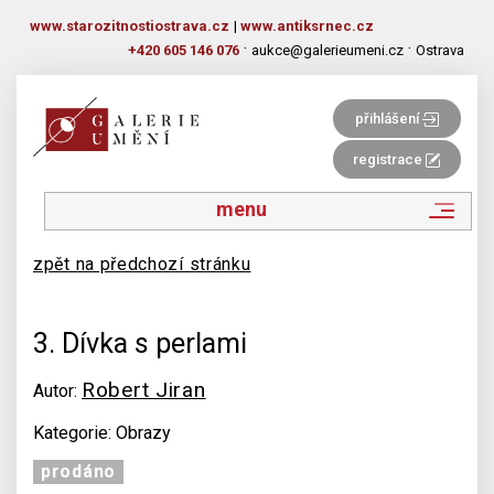
www.starozitnostiostrava.cz
|
www.antiksrnec.cz
·
·
+420 605 146 076
aukce@galerieumeni.cz
Ostrava
přihlášení
registrace
menu
zpět na předchozí stránku
3. Dívka s perlami
Robert Jiran
Autor:
Kategorie: Obrazy
prodáno