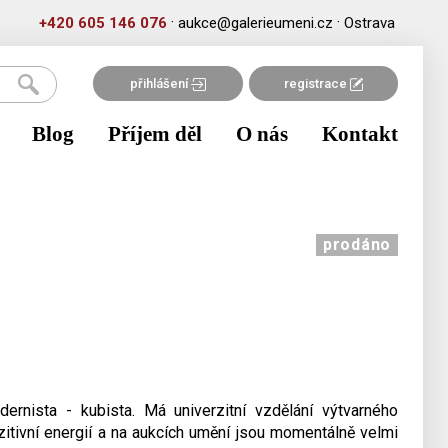
·
·
+420 605 146 076
aukce@galerieumeni.cz
Ostrava
přihlášení
registrace
Blog
Příjem děl
O nás
Kontakt
prodáno
ernista - kubista. Má univerzitní vzdělání výtvarného
zitivní energií a na aukcích umění jsou momentálně velmi