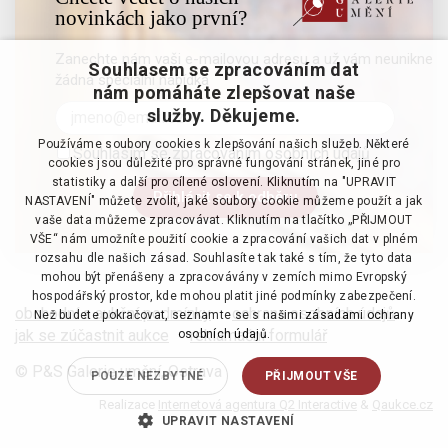
novinkách jako první?
Zanechte nám vaši e-mailovou adresu a už vám neunikne
Souhlasem se zpracováním dat
žádná speciální nabídka
nám pomáháte zlepšovat naše
služby. Děkujeme.
Používáme soubory cookies k zlepšování našich služeb. Některé
Souhlasím se zpracováním osobních údajů
cookies jsou důležité pro správné fungování stránek, jiné pro
statistiky a další pro cílené oslovení. Kliknutím na "UPRAVIT
NASTAVENÍ" můžete zvolit, jaké soubory cookie můžeme použít a jak
vaše data můžeme zpracovávat. Kliknutím na tlačítko „PŘIJMOUT
VŠE“ nám umožníte použití cookie a zpracování vašich dat v plném
rozsahu dle našich zásad. Souhlasíte tak také s tím, že tyto data
mohou být přenášeny a zpracovávány v zemích mimo Evropský
hospodářský prostor, kde mohou platit jiné podmínky zabezpečení.
obchodní a aukční podmínky
·
ochrana osobních údajů
·
Než budete pokračovat, seznamte se s našimi
zásadami ochrany
jak se zúčastnit aukce
·
reklamační formulář
osobních údajů.
© P&S Galerie umění, Ostrava
POUZE NEZBYTNÉ
PŘIJMOUT VŠE
Realizace
Internetová agentura Q2 Interactive
&
Qaukce.cz
UPRAVIT NASTAVENÍ