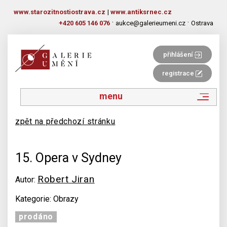
www.starozitnostiostrava.cz
|
www.antiksrnec.cz
·
·
+420 605 146 076
aukce@galerieumeni.cz
Ostrava
přihlášení
registrace
menu
zpět na předchozí stránku
15. Opera v Sydney
Robert Jiran
Autor:
Kategorie: Obrazy
prodáno