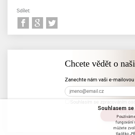
Sdílet:
Chcete vědět o naš
Zanechte nám vaši e-mailovou 
Souhlasím se zpracováním oso
Souhlasem se 
Používáme 
fungování s
můžete zvol
tlačítko „