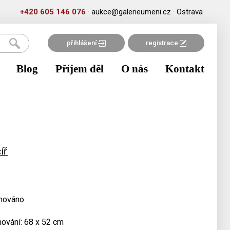
·
·
+420 605 146 076
aukce@galerieumeni.cz
Ostrava
přihlášení
registrace
Blog
Příjem děl
O nás
Kontakt
íř
mováno.
mování: 68 x 52 cm