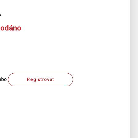
7
rodáno
ebo
Registrovat