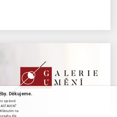
žby. Děkujeme.
pro správné
T NASTAVENÍ"
Kliknutím na
rozsahu dle