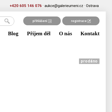
·
·
+420 605 146 076
aukce@galerieumeni.cz
Ostrava
přihlášení
registrace
Blog
Příjem děl
O nás
Kontakt
prodáno