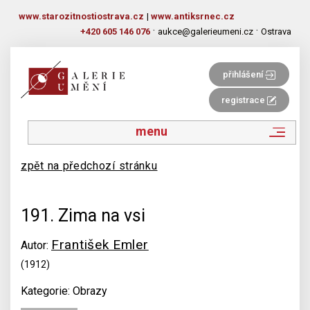
www.starozitnostiostrava.cz
|
www.antiksrnec.cz
·
·
+420 605 146 076
aukce@galerieumeni.cz
Ostrava
přihlášení
registrace
menu
zpět na předchozí stránku
191. Zima na vsi
František Emler
Autor:
(1912)
Kategorie: Obrazy