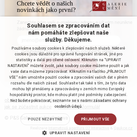
Chcete vědět o našich
novinkách jako první?
Zanechte nám vaši e-mailovou adresu a už vám neunikne
Souhlasem se zpracováním dat
žádná speciální nabídka
nám pomáháte zlepšovat naše
služby. Děkujeme.
Používáme soubory cookies k zlepšování našich služeb. Některé
Souhlasím se zpracováním osobních údajů
cookies jsou důležité pro správné fungování stránek, jiné pro
statistiky a další pro cílené oslovení. Kliknutím na "UPRAVIT
NASTAVENÍ" můžete zvolit, jaké soubory cookie můžeme použít a jak
vaše data můžeme zpracovávat. Kliknutím na tlačítko „PŘIJMOUT
VŠE“ nám umožníte použití cookie a zpracování vašich dat v plném
rozsahu dle našich zásad. Souhlasíte tak také s tím, že tyto data
mohou být přenášeny a zpracovávány v zemích mimo Evropský
hospodářský prostor, kde mohou platit jiné podmínky zabezpečení.
obchodní a aukční podmínky
·
ochrana osobních údajů
·
Než budete pokračovat, seznamte se s našimi
zásadami ochrany
jak se zúčastnit aukce
·
reklamační formulář
osobních údajů.
© P&S Galerie umění, Ostrava
POUZE NEZBYTNÉ
PŘIJMOUT VŠE
Realizace
Internetová agentura Q2 Interactive
&
Qaukce.cz
UPRAVIT NASTAVENÍ