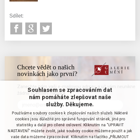
Sdílet:
Chcete vědět o našich
novinkách jako první?
Zanechte nám vaši e-mailovou adresu a už vám neunikne
Souhlasem se zpracováním dat
žádná speciální nabídka
nám pomáháte zlepšovat naše
služby. Děkujeme.
Používáme soubory cookies k zlepšování našich služeb. Některé
Souhlasím se zpracováním osobních údajů
cookies jsou důležité pro správné fungování stránek, jiné pro
statistiky a další pro cílené oslovení. Kliknutím na "UPRAVIT
NASTAVENÍ" můžete zvolit, jaké soubory cookie můžeme použít a jak
vaše data můžeme zpracovávat. Kliknutím na tlačítko „PŘIJMOUT