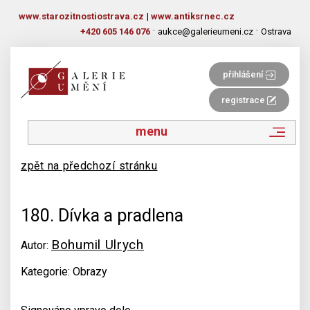
www.starozitnostiostrava.cz
|
www.antiksrnec.cz
·
·
+420 605 146 076
aukce@galerieumeni.cz
Ostrava
přihlášení
registrace
menu
zpět na předchozí stránku
180. Dívka a pradlena
Bohumil Ulrych
Autor:
Kategorie: Obrazy