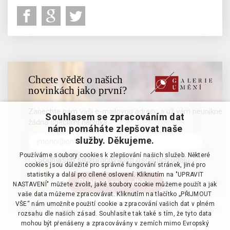
Chcete vědět o našich
novinkách jako první?
Zanechte nám vaši e-mailovou adresu a už vám neunikne
Souhlasem se zpracováním dat
žádná speciální nabídka
nám pomáháte zlepšovat naše
služby. Děkujeme.
Používáme soubory cookies k zlepšování našich služeb. Některé
Souhlasím se zpracováním osobních údajů
cookies jsou důležité pro správné fungování stránek, jiné pro
statistiky a další pro cílené oslovení. Kliknutím na "UPRAVIT
NASTAVENÍ" můžete zvolit, jaké soubory cookie můžeme použít a jak
vaše data můžeme zpracovávat. Kliknutím na tlačítko „PŘIJMOUT
VŠE“ nám umožníte použití cookie a zpracování vašich dat v plném
rozsahu dle našich zásad. Souhlasíte tak také s tím, že tyto data
mohou být přenášeny a zpracovávány v zemích mimo Evropský