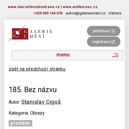
www.starozitnostiostrava.cz
|
www.antiksrnec.cz
·
·
+420 605 146 076
aukce@galerieumeni.cz
Ostrava
přihlášení
registrace
menu
zpět na předchozí stránku
185. Bez názvu
Stanislav Cigoš
Autor:
Kategorie: Obrazy
prodáno