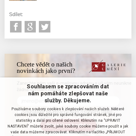
Sdílet:
Chcete vědět o našich
novinkách jako první?
Zanechte nám vaši e-mailovou adresu a už vám neunikne
Souhlasem se zpracováním dat
žádná speciální nabídka
nám pomáháte zlepšovat naše
služby. Děkujeme.
Používáme soubory cookies k zlepšování našich služeb. Některé
Souhlasím se zpracováním osobních údajů
cookies jsou důležité pro správné fungování stránek, jiné pro
statistiky a další pro cílené oslovení. Kliknutím na "UPRAVIT
NASTAVENÍ" můžete zvolit, jaké soubory cookie můžeme použít a jak
vaše data můžeme zpracovávat. Kliknutím na tlačítko „PŘIJMOUT