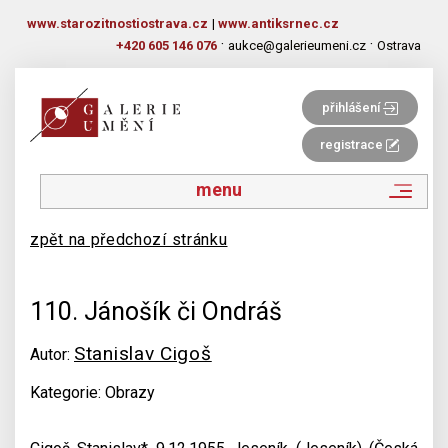
www.starozitnostiostrava.cz
|
www.antiksrnec.cz
·
·
+420 605 146 076
aukce@galerieumeni.cz
Ostrava
přihlášení
registrace
menu
zpět na předchozí stránku
110. Jánošík či Ondráš
Stanislav Cigoš
Autor:
Kategorie: Obrazy