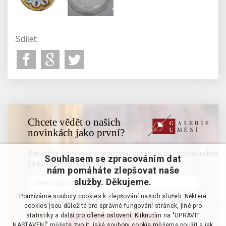
Sdílet:
Chcete vědět o našich
novinkách jako první?
Zanechte nám vaši e-mailovou adresu a už vám neunikne
Souhlasem se zpracováním dat
žádná speciální nabídka
nám pomáháte zlepšovat naše
služby. Děkujeme.
Používáme soubory cookies k zlepšování našich služeb. Některé
Souhlasím se zpracováním osobních údajů
cookies jsou důležité pro správné fungování stránek, jiné pro
statistiky a další pro cílené oslovení. Kliknutím na "UPRAVIT
NASTAVENÍ" můžete zvolit, jaké soubory cookie můžeme použít a jak