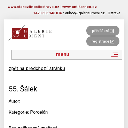
www.starozitnostiostrava.cz
|
www.antiksrnec.cz
·
·
+420 605 146 076
aukce@galerieumeni.cz
Ostrava
přihlášení
registrace
menu
zpět na předchozí stránku
55. Šálek
Autor:
Kategorie: Porcelán