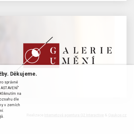
žby. Děkujeme.
pro správné
T NASTAVENÍ"
Kliknutím na
rozsahu dle
ány v zemích
ní.
Realizace
Internetová agentura Q2 Interactive
&
Qaukce.cz
jů.