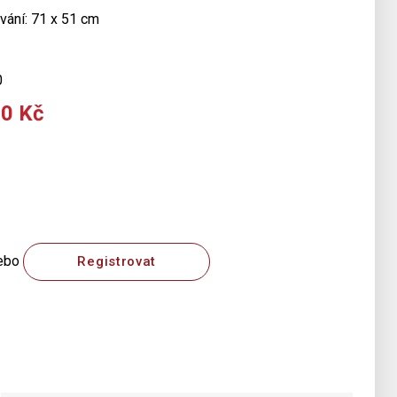
vání: 71 x 51 cm
0
00 Kč
ebo
Registrovat