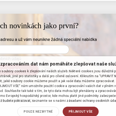
ich novinkách jako první?
adresu a už vám neunikne žádná speciální nabídka
bních údajů
zpracováním dat nám pomáháte zlepšovat naše slu
soubory cookies k zlepšování našich služeb. Některé cookies jsou důležité 
tránek, jiné pro statistiky a další pro cílené oslovení. Kliknutím na "UPRAVI
it, jaké soubory cookie můžeme použít a jak vaše data můžeme zpracovávat. 
PŘIJMOUT VŠE“ nám umožníte použití cookie a zpracování vašich dat v plném 
d. Souhlasíte tak také s tím, že tyto data mohou být přenášeny a zpracováv
mo Evropský hospodářský prostor, kde mohou platit jiné podmínky zabezpeče
 se zúčastnit aukce
·
ž budete pokračovat, seznamte se s našimi
zásadami ochrany osobních úda
POUZE NEZBYTNÉ
PŘIJMOUT VŠE