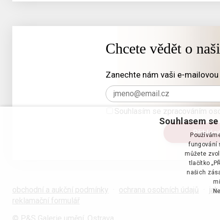
Chcete vědět o naš
Zanechte nám vaši e-mailovou 
Souhlasím se zpracováním oso
Souhlasem se 
Používáme 
fungování s
můžete zvol
tlačítko „
našich zása
mi
obchodní a aukční podmínky
·
ochrana osobních údajů
·
jak
Ne
reklamační formulář
© P&S Galerie umění, Ostrava