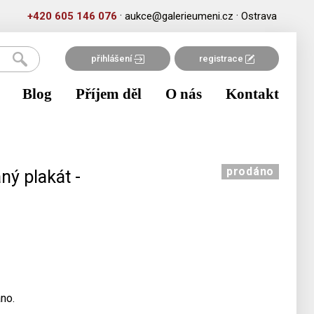
·
·
+420 605 146 076
aukce@galerieumeni.cz
Ostrava
přihlášení
registrace
Blog
Příjem děl
O nás
Kontakt
prodáno
ný plakát -
no.