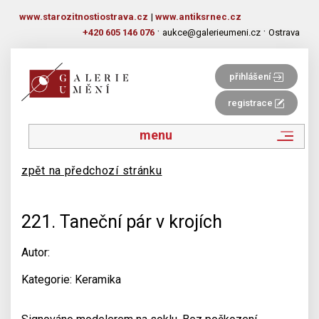
www.starozitnostiostrava.cz
|
www.antiksrnec.cz
·
·
+420 605 146 076
aukce@galerieumeni.cz
Ostrava
přihlášení
registrace
menu
zpět na předchozí stránku
221. Taneční pár v krojích
Autor:
Kategorie: Keramika