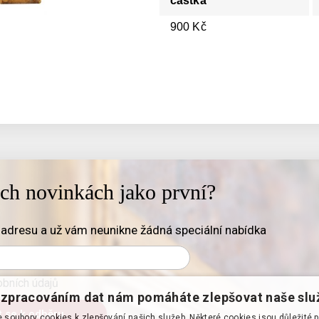
částka
900 Kč
ich novinkách jako první?
adresu a už vám neunikne žádná speciální nabídka
bních údajů
zpracováním dat nám pomáháte zlepšovat naše slu
soubory cookies k zlepšování našich služeb. Některé cookies jsou důležité 