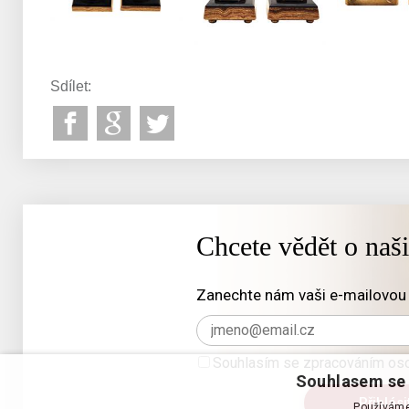
Sdílet:
Chcete vědět o naš
Zanechte nám vaši e-mailovou 
Souhlasím se zpracováním oso
Souhlasem se 
Používáme 