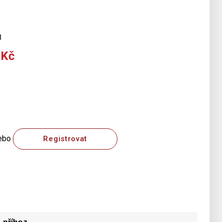
8
 Kč
ebo
Registrovat