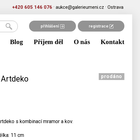
·
·
+420 605 146 076
aukce@galerieumeni.cz
Ostrava
přihlášení
registrace
Blog
Příjem děl
O nás
Kontakt
prodáno
- Artdeko
artdeko s kombinací mramor a kov.
délka: 11 cm