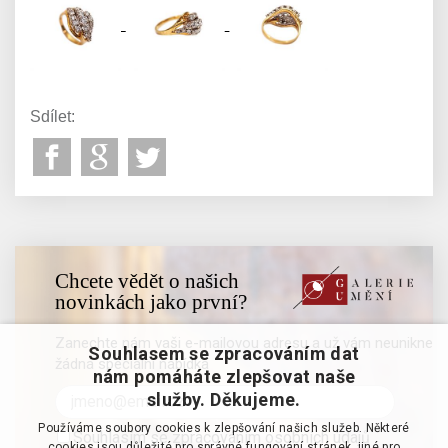
Sdílet:
Chcete vědět o našich
novinkách jako první?
Zanechte nám vaši e-mailovou adresu a už vám neunikne
Souhlasem se zpracováním dat
žádná speciální nabídka
nám pomáháte zlepšovat naše
služby. Děkujeme.
Používáme soubory cookies k zlepšování našich služeb. Některé
Souhlasím se zpracováním osobních údajů
cookies jsou důležité pro správné fungování stránek, jiné pro