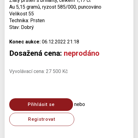
Zlatý prsten s brilianty, celkem 1,17 ct
Au 5,15 gramů, ryzost 585/000, puncováno
Velikost 55
Technika: Prsten
Stav: Dobrý
Konec aukce:
06.12.2022 21:18
Dosažená cena:
neprodáno
Vyvolávací cena: 27 500 Kč
nebo
Přihlásit se
Registrovat