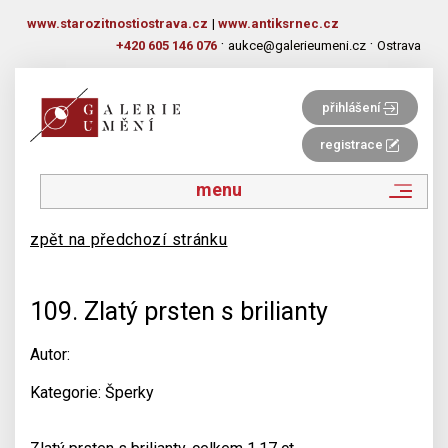
www.starozitnostiostrava.cz
|
www.antiksrnec.cz
·
·
+420 605 146 076
aukce@galerieumeni.cz
Ostrava
přihlášení
registrace
menu
zpět na předchozí stránku
109. Zlatý prsten s brilianty
Autor:
Kategorie: Šperky