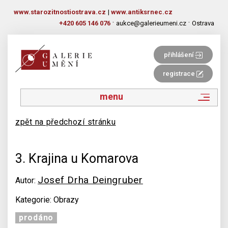
www.starozitnostiostrava.cz
|
www.antiksrnec.cz
·
·
+420 605 146 076
aukce@galerieumeni.cz
Ostrava
přihlášení
registrace
menu
zpět na předchozí stránku
3. Krajina u Komarova
Josef Drha Deingruber
Autor:
Kategorie: Obrazy
prodáno