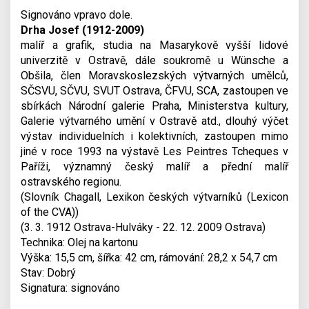
Signováno vpravo dole.
Drha Josef (1912-2009)
malíř a grafik, studia na Masarykově vyšší lidové
univerzitě v Ostravě, dále soukromě u Wünsche a
Obšila, člen Moravskoslezských výtvarných umělců,
SČSVU, SČVU, SVUT Ostrava, ČFVU, SCA, zastoupen ve
sbírkách Národní galerie Praha, Ministerstva kultury,
Galerie výtvarného umění v Ostravě atd., dlouhý výčet
výstav individuelních i kolektivních, zastoupen mimo
jiné v roce 1993 na výstavě Les Peintres Tcheques v
Paříži, významný český malíř a přední malíř
ostravského regionu.
(Slovník Chagall, Lexikon českých výtvarníků (Lexicon
of the CVA))
(3. 3. 1912 Ostrava-Hulváky - 22. 12. 2009 Ostrava)
Technika: Olej na kartonu
Výška: 15,5 cm, šířka: 42 cm, rámování: 28,2 x 54,7 cm
Stav: Dobrý
Signatura: signováno