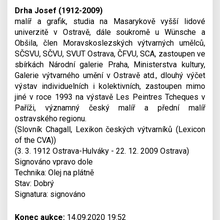
Drha Josef (1912-2009)
malíř a grafik, studia na Masarykově vyšší lidové
univerzitě v Ostravě, dále soukromě u Wünsche a
Obšila, člen Moravskoslezských výtvarných umělců,
SČSVU, SČVU, SVUT Ostrava, ČFVU, SCA, zastoupen ve
sbírkách Národní galerie Praha, Ministerstva kultury,
Galerie výtvarného umění v Ostravě atd., dlouhý výčet
výstav individuelních i kolektivních, zastoupen mimo
jiné v roce 1993 na výstavě Les Peintres Tcheques v
Paříži, významný český malíř a přední malíř
ostravského regionu.
(Slovník Chagall, Lexikon českých výtvarníků (Lexicon
of the CVA))
(3. 3. 1912 Ostrava-Hulváky - 22. 12. 2009 Ostrava)
Signováno vpravo dole
Technika: Olej na plátně
Stav: Dobrý
Signatura: signováno
Konec aukce:
14.09.2020 19:52