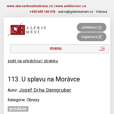
www.starozitnostiostrava.cz
|
www.antiksrnec.cz
·
·
+420 605 146 076
aukce@galerieumeni.cz
Ostrava
přihlášení
registrace
menu
zpět na předchozí stránku
113. U splavu na Morávce
Josef Drha Deingruber
Autor:
Kategorie: Obrazy
prodáno