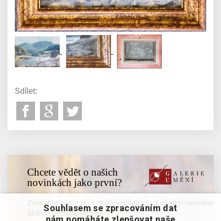
Sdílet:
Chcete vědět o našich
novinkách jako první?
Zanechte nám vaši e-mailovou adresu a už vám neunikne
Souhlasem se zpracováním dat
žádná speciální nabídka
nám pomáháte zlepšovat naše