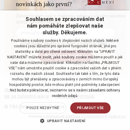
novinkách jako první?
Zanechte nám vaši e-mailovou adresu a už vám neunikne
Souhlasem se zpracováním dat
žádná speciální nabídka
nám pomáháte zlepšovat naše
služby. Děkujeme.
Používáme soubory cookies k zlepšování našich služeb. Některé
Souhlasím se zpracováním osobních údajů
cookies jsou důležité pro správné fungování stránek, jiné pro
statistiky a další pro cílené oslovení. Kliknutím na "UPRAVIT
NASTAVENÍ" můžete zvolit, jaké soubory cookie můžeme použít a jak
vaše data můžeme zpracovávat. Kliknutím na tlačítko „PŘIJMOUT
VŠE“ nám umožníte použití cookie a zpracování vašich dat v plném
rozsahu dle našich zásad. Souhlasíte tak také s tím, že tyto data
mohou být přenášeny a zpracovávány v zemích mimo Evropský
hospodářský prostor, kde mohou platit jiné podmínky zabezpečení.
obchodní a aukční podmínky
·
ochrana osobních údajů
·
Než budete pokračovat, seznamte se s našimi
zásadami ochrany
jak se zúčastnit aukce
·
reklamační formulář
osobních údajů.
© P&S Galerie umění, Ostrava
POUZE NEZBYTNÉ
PŘIJMOUT VŠE
Realizace
Internetová agentura Q2 Interactive
&
Qaukce.cz
UPRAVIT NASTAVENÍ