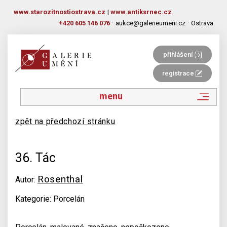
www.starozitnostiostrava.cz
|
www.antiksrnec.cz
·
·
+420 605 146 076
aukce@galerieumeni.cz
Ostrava
přihlášení
registrace
menu
zpět na předchozí stránku
36. Tác
Rosenthal
Autor:
Kategorie: Porcelán