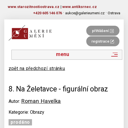
www.starozitnostiostrava.cz
|
www.antiksrnec.cz
·
·
+420 605 146 076
aukce@galerieumeni.cz
Ostrava
přihlášení
registrace
menu
zpět na předchozí stránku
8. Na Želetavce - figurální obraz
Roman Havelka
Autor:
Kategorie: Obrazy
prodáno