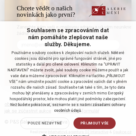
Chcete vědět o našich
novinkách jako první?
Zanechte nám vaši e-mailovou adresu a už vám neunikne
Souhlasem se zpracováním dat
žádná speciální nabídka
nám pomáháte zlepšovat naše
služby. Děkujeme.
Používáme soubory cookies k zlepšování našich služeb. Některé
Souhlasím se zpracováním osobních údajů
cookies jsou důležité pro správné fungování stránek, jiné pro
statistiky a další pro cílené oslovení. Kliknutím na "UPRAVIT
NASTAVENÍ" můžete zvolit, jaké soubory cookie můžeme použít a jak
vaše data můžeme zpracovávat. Kliknutím na tlačítko „PŘIJMOUT
VŠE“ nám umožníte použití cookie a zpracování vašich dat v plném
rozsahu dle našich zásad. Souhlasíte tak také s tím, že tyto data
mohou být přenášeny a zpracovávány v zemích mimo Evropský
hospodářský prostor, kde mohou platit jiné podmínky zabezpečení.
obchodní a aukční podmínky
·
ochrana osobních údajů
·
Než budete pokračovat, seznamte se s našimi
zásadami ochrany
jak se zúčastnit aukce
·
reklamační formulář
osobních údajů.
© P&S Galerie umění, Ostrava
POUZE NEZBYTNÉ
PŘIJMOUT VŠE
Realizace
Internetová agentura Q2 Interactive
&
Qaukce.cz