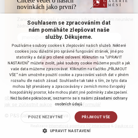
Chcete vědět o našich
novinkách jako první?
Zanechte nám vaši e-mailovou adresu a už vám neunikne
Souhlasem se zpracováním dat
žádná speciální nabídka
nám pomáháte zlepšovat naše
služby. Děkujeme.
Používáme soubory cookies k zlepšování našich služeb. Některé
Souhlasím se zpracováním osobních údajů
cookies jsou důležité pro správné fungování stránek, jiné pro
statistiky a další pro cílené oslovení. Kliknutím na "UPRAVIT
NASTAVENÍ" můžete zvolit, jaké soubory cookie můžeme použít a jak
vaše data můžeme zpracovávat. Kliknutím na tlačítko „PŘIJMOUT
VŠE“ nám umožníte použití cookie a zpracování vašich dat v plném
rozsahu dle našich zásad. Souhlasíte tak také s tím, že tyto data
mohou být přenášeny a zpracovávány v zemích mimo Evropský
hospodářský prostor, kde mohou platit jiné podmínky zabezpečení.
obchodní a aukční podmínky
·
ochrana osobních údajů
·
Než budete pokračovat, seznamte se s našimi
zásadami ochrany
jak se zúčastnit aukce
·
reklamační formulář
osobních údajů.
© P&S Galerie umění, Ostrava
POUZE NEZBYTNÉ
PŘIJMOUT VŠE
Realizace
Internetová agentura Q2 Interactive
&
Qaukce.cz
UPRAVIT NASTAVENÍ