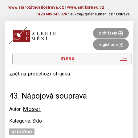
www.starozitnostiostrava.cz
|
www.antiksrnec.cz
·
·
+420 605 146 076
aukce@galerieumeni.cz
Ostrava
přihlášení
registrace
menu
zpět na předchozí stránku
43. Nápojová souprava
Moser
Autor:
Kategorie: Sklo
prodáno