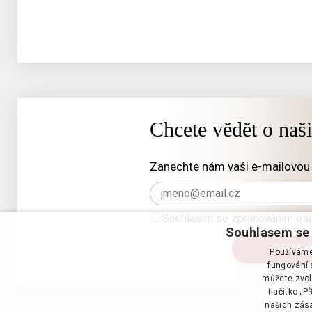
Chcete vědět o naš
Zanechte nám vaši e-mailovou 
Souhlasím se zpracováním oso
Souhlasem se 
Používáme 
fungování s
můžete zvol
tlačítko „
našich zása