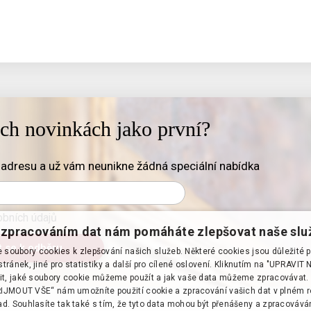
ich novinkách jako první?
adresu a už vám neunikne žádná speciální nabídka
bních údajů
zpracováním dat nám pomáháte zlepšovat naše slu
soubory cookies k zlepšování našich služeb. Některé cookies jsou důležité 
tránek, jiné pro statistiky a další pro cílené oslovení. Kliknutím na "UPRAVI
it, jaké soubory cookie můžeme použít a jak vaše data můžeme zpracovávat. 
PŘIJMOUT VŠE“ nám umožníte použití cookie a zpracování vašich dat v plném 
d. Souhlasíte tak také s tím, že tyto data mohou být přenášeny a zpracováv