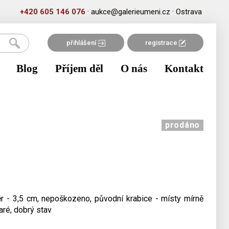
·
·
+420 605 146 076
aukce@galerieumeni.cz
Ostrava
přihlášení
registrace
Blog
Příjem děl
O nás
Kontakt
prodáno
ěr - 3,5 cm, nepoškozeno, původní krabice - místy mírně
aré, dobrý stav