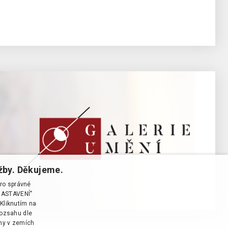
žby. Děkujeme.
pro správné
T NASTAVENÍ"
Kliknutím na
rozsahu dle
ány v zemích