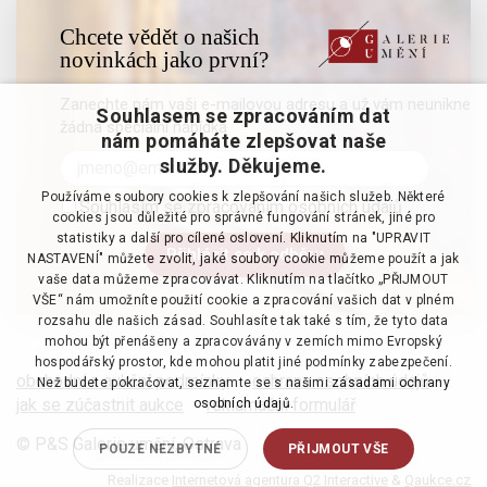
Chcete vědět o našich
novinkách jako první?
Zanechte nám vaši e-mailovou adresu a už vám neunikne
Souhlasem se zpracováním dat
žádná speciální nabídka
nám pomáháte zlepšovat naše
služby. Děkujeme.
Používáme soubory cookies k zlepšování našich služeb. Některé
Souhlasím se zpracováním osobních údajů
cookies jsou důležité pro správné fungování stránek, jiné pro
statistiky a další pro cílené oslovení. Kliknutím na "UPRAVIT
NASTAVENÍ" můžete zvolit, jaké soubory cookie můžeme použít a jak
vaše data můžeme zpracovávat. Kliknutím na tlačítko „PŘIJMOUT
VŠE“ nám umožníte použití cookie a zpracování vašich dat v plném
rozsahu dle našich zásad. Souhlasíte tak také s tím, že tyto data
mohou být přenášeny a zpracovávány v zemích mimo Evropský
hospodářský prostor, kde mohou platit jiné podmínky zabezpečení.
obchodní a aukční podmínky
·
ochrana osobních údajů
·
Než budete pokračovat, seznamte se s našimi
zásadami ochrany
jak se zúčastnit aukce
·
reklamační formulář
osobních údajů.
© P&S Galerie umění, Ostrava
POUZE NEZBYTNÉ
PŘIJMOUT VŠE
Realizace
Internetová agentura Q2 Interactive
&
Qaukce.cz