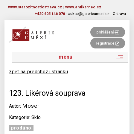
www.starozitnostiostrava.cz
|
www.antiksrnec.cz
·
·
+420 605 146 076
aukce@galerieumeni.cz
Ostrava
přihlášení
registrace
menu
zpět na předchozí stránku
123. Likérová souprava
Moser
Autor:
Kategorie: Sklo
prodáno