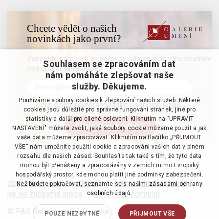
Chcete vědět o našich
novinkách jako první?
Zanechte nám vaši e-mailovou adresu a už vám neunikne
Souhlasem se zpracováním dat
žádná speciální nabídka
nám pomáháte zlepšovat naše
služby. Děkujeme.
Používáme soubory cookies k zlepšování našich služeb. Některé
Souhlasím se zpracováním osobních údajů
cookies jsou důležité pro správné fungování stránek, jiné pro
statistiky a další pro cílené oslovení. Kliknutím na "UPRAVIT
NASTAVENÍ" můžete zvolit, jaké soubory cookie můžeme použít a jak
vaše data můžeme zpracovávat. Kliknutím na tlačítko „PŘIJMOUT
VŠE“ nám umožníte použití cookie a zpracování vašich dat v plném
rozsahu dle našich zásad. Souhlasíte tak také s tím, že tyto data
mohou být přenášeny a zpracovávány v zemích mimo Evropský
hospodářský prostor, kde mohou platit jiné podmínky zabezpečení.
obchodní a aukční podmínky
·
ochrana osobních údajů
·
Než budete pokračovat, seznamte se s našimi
zásadami ochrany
jak se zúčastnit aukce
·
reklamační formulář
osobních údajů.
© P&S Galerie umění, Ostrava
POUZE NEZBYTNÉ
PŘIJMOUT VŠE