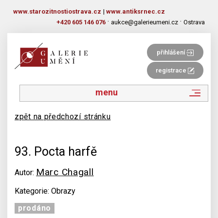
www.starozitnostiostrava.cz
|
www.antiksrnec.cz
·
·
+420 605 146 076
aukce@galerieumeni.cz
Ostrava
přihlášení
registrace
menu
zpět na předchozí stránku
93. Pocta harfě
Marc Chagall
Autor:
Kategorie: Obrazy
prodáno