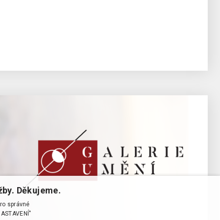
žby. Děkujeme.
pro správné
T NASTAVENÍ"