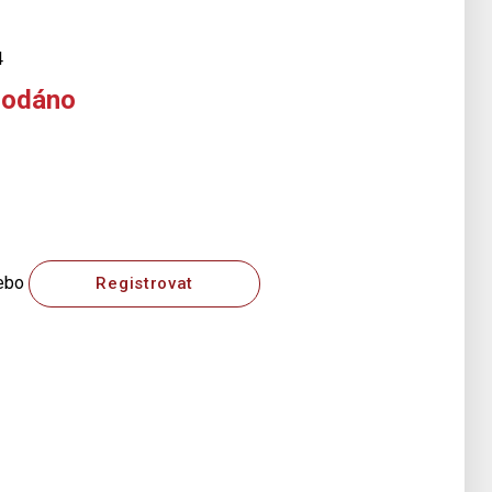
4
rodáno
ebo
Registrovat