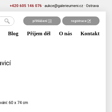
·
·
+420 605 146 076
aukce@galerieumeni.cz
Ostrava
přihlášení
registrace
Blog
Příjem děl
O nás
Kontakt
vicí
vání: 60 x 74 cm