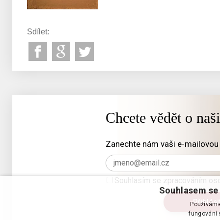
Sdílet:
Chcete vědět o naš
Zanechte nám vaši e-mailovou 
Souhlasím se zpracováním oso
Souhlasem se 
Používáme 
fungování s