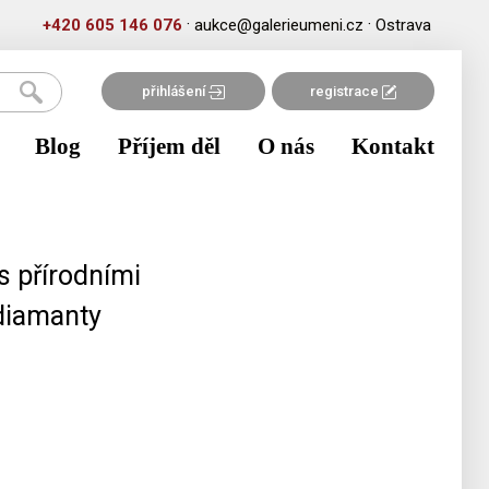
·
·
+420 605 146 076
aukce@galerieumeni.cz
Ostrava
přihlášení
registrace
Blog
Příjem děl
O nás
Kontakt
s přírodními
diamanty