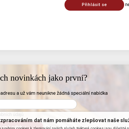
n
Přihlásit se
ich novinkách jako první?
adresu a už vám neunikne žádná speciální nabídka
bních údajů
zpracováním dat nám pomáháte zlepšovat naše slu
soubory cookies k zlepšování našich služeb. Některé cookies jsou důležité 