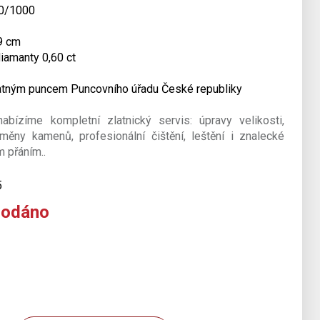
750/1000
,9 cm
iamanty 0,60 ct
latným puncem Puncovního úřadu České republiky
bízíme kompletní zlatnický servis: úpravy velikosti,
měny kamenů, profesionální čištění, leštění i znalecké
 přáním..
5
rodáno