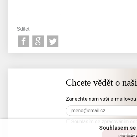
Sdílet:
Chcete vědět o naš
Zanechte nám vaši e-mailovou 
Souhlasím se zpracováním oso
Souhlasem se 
Používáme 