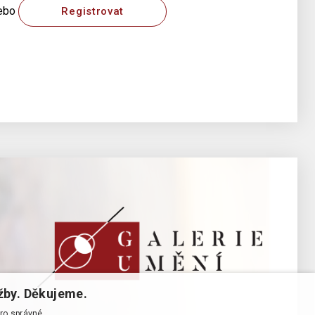
ebo
Registrovat
žby. Děkujeme.
pro správné