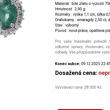
Materiál : bílé zlato o ryzosti 
Hmotnost : 2,90 g
Rozměry : výška 1,1 cm, šířka 0
Drahokamy : smaragdy 2,50 ct, d
Stav : výborný
Původ : nová práce, opatřena p
Pro vaše maximální pohodlí na
odborné opravy, rhodiování, vý
odhady. Vše přizpůsobíme vašim
Konec aukce:
09.12.2025 22:4
Dosažená cena:
nep
Vyvolávací cena: 28 000 Kč