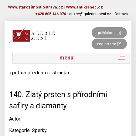
www.starozitnostiostrava.cz
|
www.antiksrnec.cz
·
·
+420 605 146 076
aukce@galerieumeni.cz
Ostrava
přihlášení
registrace
menu
zpět na předchozí stránku
140. Zlatý prsten s přírodními
safíry a diamanty
Autor:
Kategorie: Šperky