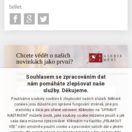
Sdílet:
Chcete vědět o našich
novinkách jako první?
Zanechte nám vaši e-mailovou adresu a už vám neunikne
Souhlasem se zpracováním dat
žádná speciální nabídka
nám pomáháte zlepšovat naše
služby. Děkujeme.
Používáme soubory cookies k zlepšování našich služeb. Některé
Souhlasím se zpracováním osobních údajů
cookies jsou důležité pro správné fungování stránek, jiné pro
statistiky a další pro cílené oslovení. Kliknutím na "UPRAVIT
NASTAVENÍ" můžete zvolit, jaké soubory cookie můžeme použít a jak
vaše data můžeme zpracovávat. Kliknutím na tlačítko „PŘIJMOUT
VŠE“ nám umožníte použití cookie a zpracování vašich dat v plném