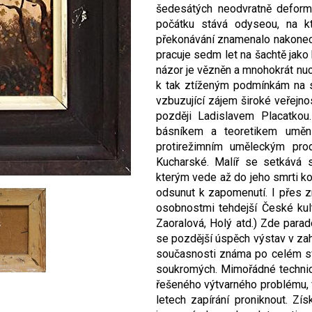
šedesátých neodvratně deform
počátku stává odyseou, na kte
překonávání znamenalo nakonec 
pracuje sedm let na šachtě jako 
názor je vězněn a mnohokrát nu
k tak ztíženým podmínkám na s
vzbuzující zájem široké veřejno
později Ladislavem Placatkou
básníkem a teoretikem uměn
protirežimním uměleckým pro
Kucharské. Malíř se setkává
kterým vede až do jeho smrti 
odsunut k zapomenutí. I přes z
osobnostmi tehdejší České kult
Zaoralová, Holý atd.) Zde parad
se pozdější úspěch výstav v zahr
současnosti známa po celém svě
soukromých. Mimořádné technick
řešeného výtvarného problému, v
letech zapírání proniknout. Z