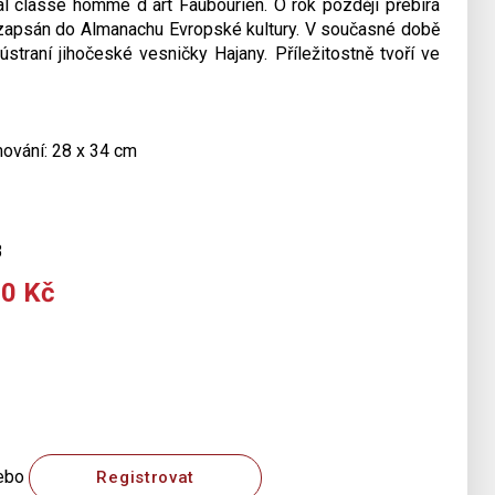
l classe homme d´art Faubourien. O rok později přebírá
 zapsán do Almanachu Evropské kultury. V současné době
ústraní jihočeské vesničky Hajany. Příležitostně tvoří ve
mování: 28 x 34 cm
3
00 Kč
ebo
Registrovat