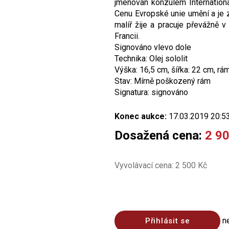
jmenován konzulem Internationa
Cenu Evropské unie umění a je
malíř žije a pracuje převážně v 
Francii.
Signováno vlevo dole
Technika: Olej sololit
Výška: 16,5 cm, šířka: 22 cm, rá
Stav: Mírně poškozený rám
Signatura: signováno
Konec aukce:
17.03.2019 20:5
Dosažená cena:
2 9
Vyvolávací cena: 2 500 Kč
n
Přihlásit se