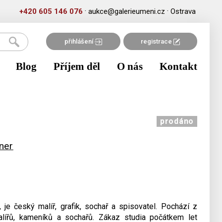
·
·
+420 605 146 076
aukce@galerieumeni.cz
Ostrava
přihlášení
registrace
Blog
Příjem děl
O nás
Kontakt
prodáno
ner
, je český malíř, grafik, sochař a spisovatel. Pochází z
ířů, kameníků a sochařů. Zákaz studia počátkem let