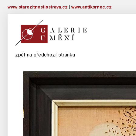
www.starozitnostiostrava.cz
|
www.antiksrnec.cz
zpět na předchozí stránku