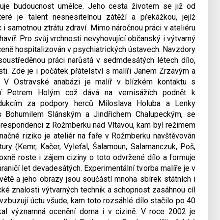
uje budoucnost umělce. Jeho cesta životem se již od
ré je talent nesnesitelnou zátěží a překážkou, jejíž
i samotnou ztrátu zdraví. Mimo náročnou práci v ateliéru
havíř. Pro svůj vrchnosti nevyhovující občanský i výtvarný
ceně hospitalizován v psychiatrických ústavech. Navzdory
oustředěnou práci narůstá v sedmdesátých létech dílo,
sti. Zde je i počátek přátelství s malíři Janem Zrzavým a
. V Ostravské anabázi je malíř v blízkém kontaktu s
í Petrem Holým což dává na vernisážích podnět k
dukcím za podpory herců Miloslava Holuba a Lenky
 s Bohumilem Slánským a Jindřichem Chalupeckým, se
korespondenci z Rožmberku nad Vltavou, kam byl režimem
načné riziko je ateliér na faře v Rožmberku navštěvován
ury (Kemr, Kačer, Vyleťal, Šalamoun, Salamanczuk, Poš,
oxně roste i zájem ciziny o toto odvržené dílo a formuje
aničí let devadesátých. Experimentální tvorba malíře je v
tě a jeho obrazy jsou součástí mnoha sbírek státních i
é znalosti výtvarných technik a schopnost zasáhnou cíl
zbuzují úctu všude, kam toto rozsáhlé dílo stačilo po 40
ískal významná ocenění doma i v cizině. V roce 2002 je